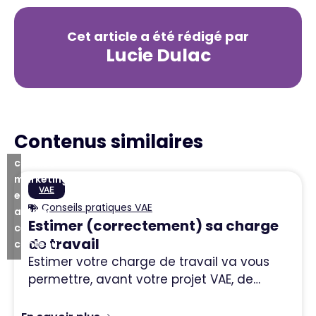
Cet article a été rédigé par
Lucie Dulac
Cliquez
pour
accepter
Contenus similaires
les
cookies
marketing
VAE
et
Conseils pratiques VAE
activer
Estimer (correctement) sa charge
ce
de travail
contenu
Estimer votre charge de travail va vous
permettre, avant votre projet VAE, de…
En savoir plus