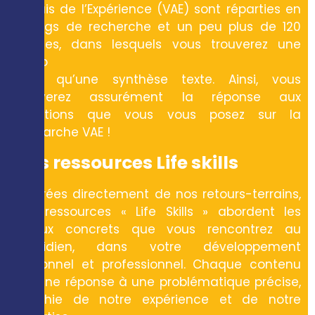
Acquis de l’Expérience (VAE) sont réparties en
12 tags de recherche et un peu plus de 120
articles, dans lesquels vous trouverez une
vidéo
ainsi qu’une synthèse texte. Ainsi, vous
trouverez assurément la réponse aux
questions que vous vous posez sur la
démarche VAE !
Nos ressources Life skills
Inspirées directement de nos retours-terrains,
nos ressources « Life Skills » abordent les
enjeux concrets que vous rencontrez au
quotidien, dans votre développement
personnel et professionnel. Chaque contenu
est une réponse à une problématique précise,
enrichie de notre expérience et de notre