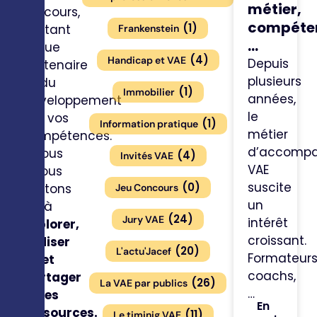
métier,
parcours,
compéte
(
1
)
en tant
Frankenstein
...
que
(
4
)
Handicap et VAE
Depuis
partenaire
plusieurs
du
(
1
)
Immobilier
années,
développement
le
de vos
(
1
)
Information pratique
métier
compétences.
d’accompa
Nous
(
4
)
Invités VAE
VAE
vous
suscite
(
0
)
invitons
Jeu Concours
un
à
(
24
)
Jury VAE
intérêt
explorer,
croissant.
utiliser
(
20
)
L'actu'Jacef
Formateurs
et
coachs,
partager
(
26
)
La VAE par publics
…
ces
En
ressources.
(
11
)
Le timinig VAE