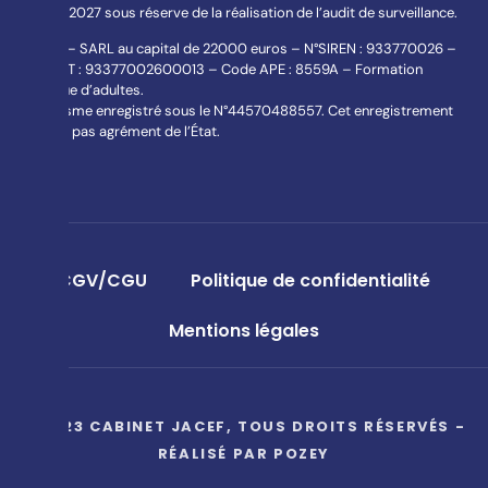
08/09/2027 sous réserve de la réalisation de l’audit de surveillance.
JACEF – SARL au capital de 22000 euros – N°SIREN : 933770026 –
N° SIRET : 93377002600013 – Code APE : 8559A – Formation
continue d’adultes.
Organisme enregistré sous le N°44570488557. Cet enregistrement
ne vaut pas agrément de l’État.
CGV/CGU
Politique de confidentialité
Mentions légales
© 2023 CABINET JACEF, TOUS DROITS RÉSERVÉS -
RÉALISÉ PAR
POZEY