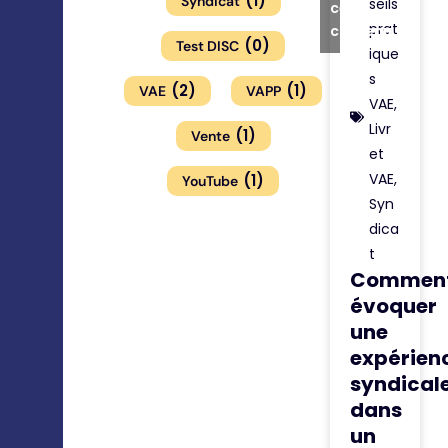
(
1
)
Syndicat
seils
ce
prat
contenu
(
0
)
Test DISC
ique
s
(
2
)
(
1
)
VAE
VAPP
VAE
,
Livr
(
1
)
Vente
et
VAE
,
(
1
)
YouTube
Syn
dica
t
Commen
évoquer
une
expérien
syndical
dans
un