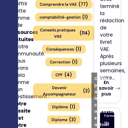
d’offrir
(
77
)
Comprendre la VAE
terminé
cette
la
(
1
)
gamme
comptabilité-gestion
rédaction
de
de
Conseils pratiques
ressources
(
114
)
votre
VAE
gratuites
livret
à notre
VAE.
(
1
)
Conséquences
communauté.
Après
Nous
(
1
)
Correction
plusieurs
voyons
semaines,
cela
(
4
)
CPF
voire…
Cliquez
comme
En
pour
savoir
Devenir
un
(
2
)
accepter
plus
Accompagnateur
investissement :
les
votre
cookies
(
1
)
Diplôme
réussite
marketing
Formation
est
et
(
3
)
Diplome
life
notre
activer