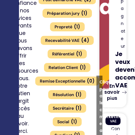
p
confiance
a
en nos
(
1
)
Préparation jury
g
services
n
payants
(
1
)
Propreté
at
que
e
(
4
)
nous
Recevabilité VAE
ur
pouvons
Je
(
1
)
Référentiel
offrir
veux
ces
(
1
)
Relation Client
deven
ressources
acco
à tous.
(
0
)
Remise Exceptionnelle
Cliquez
VAE
Votre
En
pour
savoir
soutien
(
1
)
Résolution
accepter
plus
élargit
les
(
1
)
l’accès
Secrétaire
cookies
au
marketing
(
1
)
VAE
Social
savoir.
et
Con
activer
Merci.