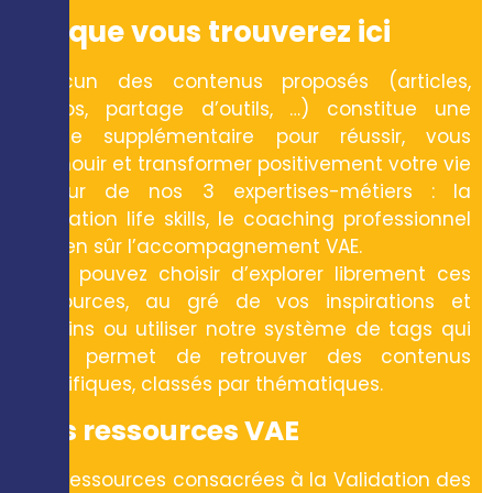
Ce que vous trouverez ici
Chacun des contenus proposés (articles,
vidéos, partage d’outils, …) constitue une
brique supplémentaire pour réussir, vous
épanouir et transformer positivement votre vie
autour de nos 3 expertises-métiers : la
formation life skills, le coaching professionnel
et bien sûr l’accompagnement VAE.
Vous pouvez choisir d’explorer librement ces
ressources, au gré de vos inspirations et
besoins ou utiliser notre système de tags qui
vous permet de retrouver des contenus
spécifiques, classés par thématiques.
Nos ressources VAE
Nos ressources consacrées à la Validation des