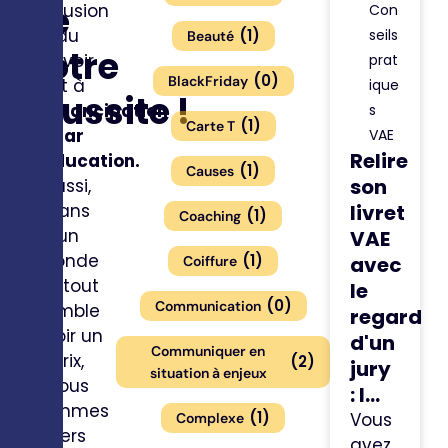
de
diffusion
Con
du
(
1
)
seils
Beauté
votre
savoir
prat
(
0
)
BlackFriday
et à
ique
réussite !
l’émancipation
s
(
1
)
Carte T
par
VAE
Relire
l’éducation.
(
1
)
Causes
son
Aussi,
dans
livret
(
1
)
Coaching
un
VAE
monde
(
1
)
avec
Coiffure
où tout
le
(
0
)
Communication
semble
regard
avoir un
d'un
Communiquer en
prix,
(
2
)
jury
situation à enjeux
nous
: l...
sommes
(
1
)
Vous
Complexe
fiers
avez