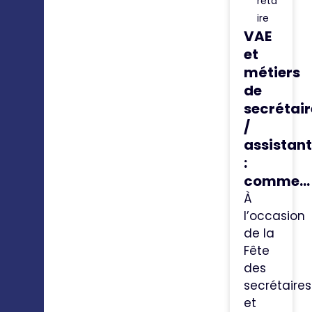
réta
ire
VAE
et
métiers
de
secrétair
/
assistant
:
comme...
À
l’occasion
de la
Fête
des
secrétaires
et