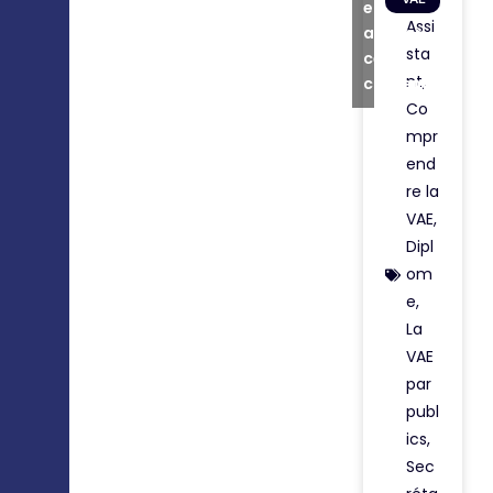
et
Assi
activer
sta
ce
nt
,
contenu
Co
mpr
end
re la
VAE
,
Dipl
om
e
,
La
VAE
par
publ
ics
,
Sec