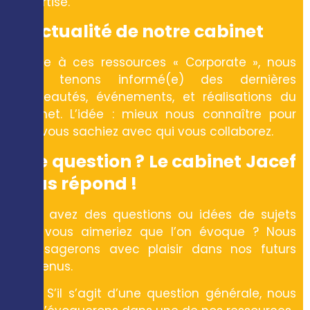
expertise.
L’actualité de notre cabinet
Grâce à ces ressources « Corporate », nous
vous tenons informé(e) des dernières
nouveautés, événements, et réalisations du
cabinet. L’idée : mieux nous connaître pour
que vous sachiez avec qui vous collaborez.
Une question ? Le cabinet Jacef
vous répond !
Vous avez des questions ou idées de sujets
que vous aimeriez que l’on évoque ? Nous
l’envisagerons avec plaisir dans nos futurs
contenus.
S’il s’agit d’une question générale, nous