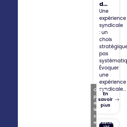
d...
Une
expérience
syndicale
: un
choix
stratégique
pas
systémati
Évoquer
une
expérience
syndicale…
Cliquez
En
pour
savoir
accepter
plus
les
cookies
marketing
VAE