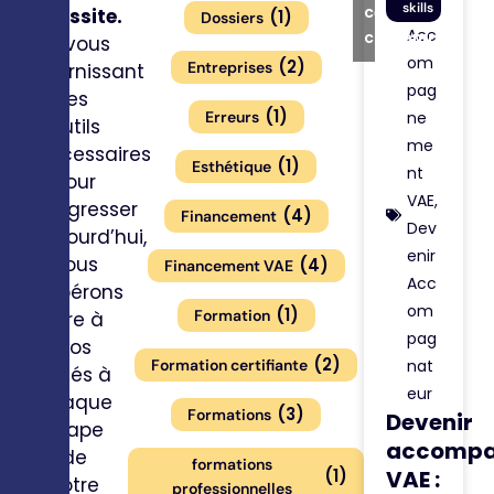
skills
ce
réussite.
(
1
)
Dossiers
Acc
contenu
En vous
om
(
2
)
Entreprises
fournissant
pag
les
(
1
)
Erreurs
ne
outils
me
nécessaires
(
1
)
Esthétique
nt
pour
VAE
,
progresser
(
4
)
Financement
Dev
aujourd’hui,
enir
nous
(
4
)
Financement VAE
Acc
espérons
om
(
1
)
Formation
être à
pag
vos
(
2
)
Formation certifiante
nat
côtés à
eur
chaque
(
3
)
Formations
Devenir
étape
accompa
de
formations
(
1
)
VAE :
votre
professionnelles