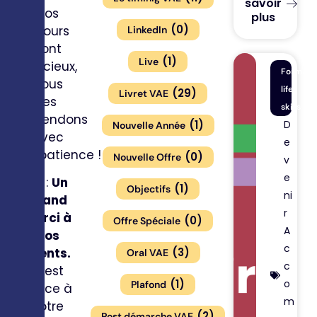
savoir
Vos
plus
(
0
)
retours
LinkedIn
sont
(
1
)
Live
précieux,
Formati
nous
life
(
29
)
Livret VAE
les
skills
attendons
D
(
1
)
Nouvelle Année
avec
e
impatience !
(
0
)
Nouvelle Offre
v
e
PS :
Un
(
1
)
Objectifs
ni
grand
r
merci à
(
0
)
Offre Spéciale
A
nos
c
(
3
)
clients.
Oral VAE
c
C’est
o
(
1
)
Plafond
grâce à
m
votre
(
2
)
Post démarche VAE