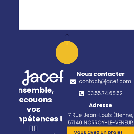
Nous contacter
contact@jacef.com
Ensemble,
03.55.74.68.52​
secouons
Adresse
vos
7 Rue Jean-Louis Étienne,
compétences !
57140 NORROY-LE-VENEUR
🤸‍♀️
Vous avez un projet