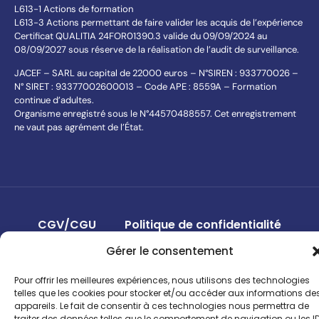
L613-1 Actions de formation
L613-3 Actions permettant de faire valider les acquis de l’expérience
Certificat QUALITIA 24FOR01390.3 valide du 09/09/2024 au
08/09/2027 sous réserve de la réalisation de l’audit de surveillance.
JACEF – SARL au capital de 22000 euros – N°SIREN : 933770026 –
N° SIRET : 93377002600013 – Code APE : 8559A – Formation
continue d’adultes.
Organisme enregistré sous le N°44570488557. Cet enregistrement
ne vaut pas agrément de l’État.
CGV/CGU
Politique de confidentialité
Gérer le consentement
Mentions légales
Pour offrir les meilleures expériences, nous utilisons des technologies
telles que les cookies pour stocker et/ou accéder aux informations de
appareils. Le fait de consentir à ces technologies nous permettra de
traiter des données telles que le comportement de navigation ou les I