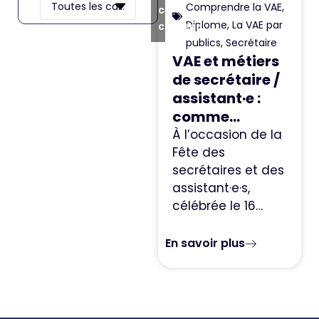
Comprendre la VAE
,
ce
Diplome
,
La VAE par
contenu
publics
,
Secrétaire
VAE et métiers
de secrétaire /
assistant·e :
comme...
À l’occasion de la
Fête des
secrétaires et des
assistant·e·s,
célébrée le 16…
En savoir plus