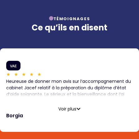
TÉMOIGNAGES
Ce qu’ils en disent
VA
★
★
★
★
se de donner mon avis sur l’accompagnement du
J’ai
 Jacef relatif à la préparation du diplôme d’état
pour
soignante. Le sérieux et la bienveillance dont j’ai
de s
ié aucours de la formation m’ont donné des ailes
pour
vancer jusqu’à l’accomplissement de mon projet.
disp
Voir plus
cef, c’est la réussite assurée. Je recommande
Elsa
a
Cla
nt. Une nouvelle diplômée grâce au cabinet Jacef.
Équi