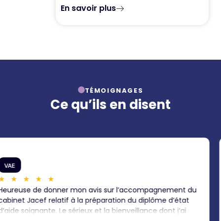
En savoir plus
TÉMOIGNAGES
Ce qu’ils en disent
VAE
★
★
★
★
★
 du
J’ai été accompagnée par le cabinet d’expertises J
t
pour la Validation des Acquis de l’Expérience. J’ai ét
de suivre cette aventure à leurs côtés. Je les remer