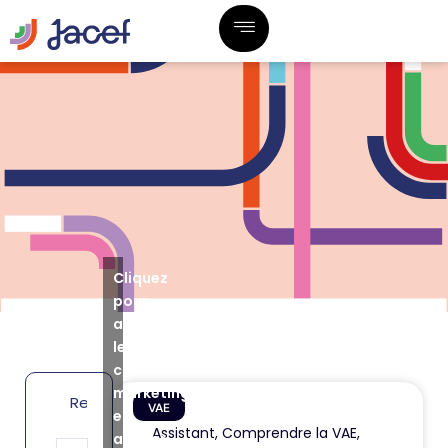
Cliquez
pour
accepter
les
cookies
marketing
VAE
et
Assistant
,
Comprendre la VAE
,
activer