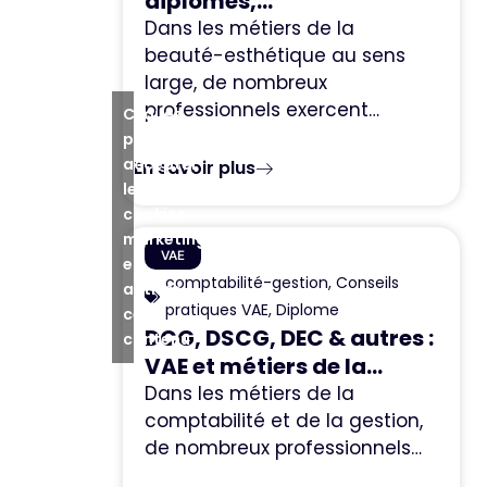
diplômes,...
Dans les métiers de la
beauté-esthétique au sens
large, de nombreux
professionnels exercent…
Cliquez
pour
accepter
En savoir plus
les
cookies
marketing
VAE
et
comptabilité-gestion
,
Conseils
activer
pratiques VAE
,
Diplome
ce
DCG, DSCG, DEC & autres :
contenu
VAE et métiers de la...
Dans les métiers de la
comptabilité et de la gestion,
de nombreux professionnels…