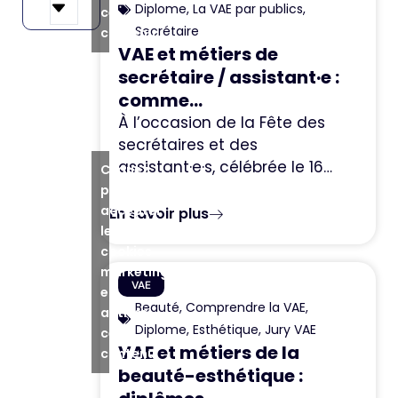
Diplome
,
La VAE par publics
,
ce
Secrétaire
contenu
VAE et métiers de
secrétaire / assistant·e :
comme...
À l’occasion de la Fête des
secrétaires et des
assistant·e·s, célébrée le 16…
Cliquez
pour
accepter
En savoir plus
les
cookies
marketing
VAE
et
Beauté
,
Comprendre la VAE
,
activer
Diplome
,
Esthétique
,
Jury VAE
ce
VAE et métiers de la
contenu
beauté-esthétique :