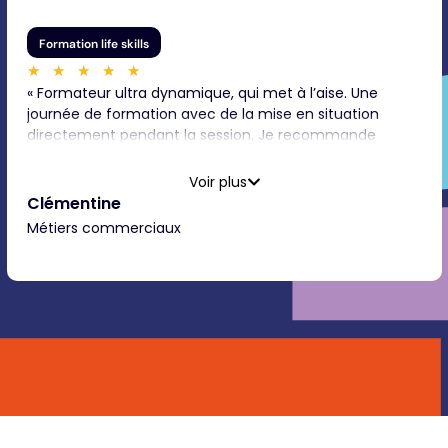
Formation life skills
★
★
★
★
★
« Formateur ultra dynamique, qui met à l’aise. Une
journée de formation avec de la mise en situation
directement pendant la session. Je recommande
absolument Julien ! »
Voir plus
Clémentine
Métiers commerciaux