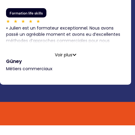
Formation life skills
★
★
★
★
★
« Julien est un formateur exceptionnel. Nous avons
passé un agréable moment et avons eu d’excellentes
méthodes d’approches commerciales pour nous
permettre une prospection de qualité. Je le
recommande sans hésiter !Merci beaucoup. Güney
Voir plus
KILING, Consultante en Management de transition »
Güney
Métiers commerciaux