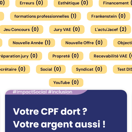
0
)
(
0
)
(
0
)
Erreurs
Esthétique
Financement
(
1
)
(
0
)
formations professionnelles
Frankenstein
(
0
)
(
0
)
(
2
)
Jeu Concours
Jury VAE
L'actu'Jacef
(
1
)
(
0
)
Nouvelle Année
Nouvelle Offre
Objecti
(
0
)
(
0
)
(
réparation jury
Propreté
Recevabilité VAE
(
0
)
(
0
)
(
0
)
crétaire
Social
Syndicat
Test DI
(
0
)
YouTube