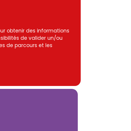
ur obtenir des informations
sibilités de valider un/ou
es de parcours et les