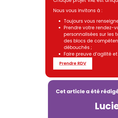
Chaque projet VAE est uniqu
Nous vous invitons à :
Toujours vous renseigne
Prendre votre rendez-v
personnalisées sur les t
des blocs de compétence
débouchés ;
Faire preuve d’agilité e
Prendre RDV
Cet article a été rédig
Luci