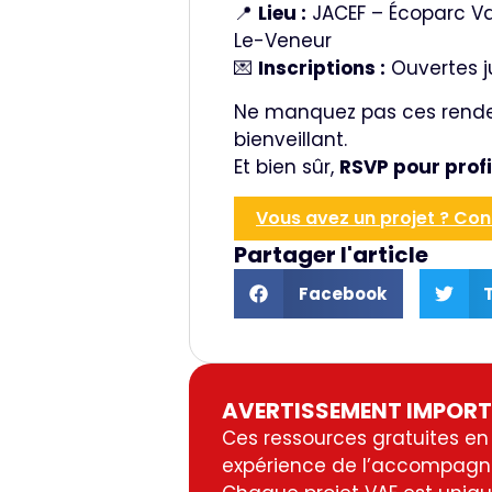
📍
Lieu :
JACEF – Écoparc Va
Le-Veneur
💌
Inscriptions :
Ouvertes j
Ne manquez pas ces rend
bienveillant.
Et bien sûr,
RSVP pour profi
Vous avez un projet ? Co
Partager l'article
Facebook
AVERTISSEMENT IMPOR
Ces ressources gratuites en 
expérience de l’accompagn