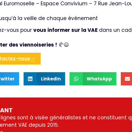
l Euromoselle – Espace Convivium – 7 Rue Jean-Loui
usqu’à la veille de chaque événement
ez-vous pour
vous informer sur la VAE
dans un cadr
ter des viennoiseries !
🥐😉
ntactez-nous
Twitter
LinkedIn
WhatsApp
TANT
lignes sont à visée généralistes et ne constituent q
ement VAE depuis 2015.