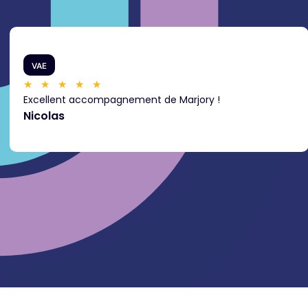
VAE
★
★
★
★
★
Excellent accompagnement de Marjory !
Nicolas