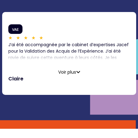
VAE
★
★
★
★
★
J’ai été accompagnée par le cabinet d’expertises Jacef
pour la Validation des Acquis de l’Expérience. J’ai été
ravie de suivre cette aventure à leurs côtés. Je les
remercie pour leur professionnalisme, leur engagement,
leur disponibilité ainsi que leur empathie. Merci aussi
Voir plus
bien à Elsa, mon accompagnatrice qu’à Julien et toute
Claire
son Équipe.