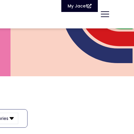
My Jacef
ries