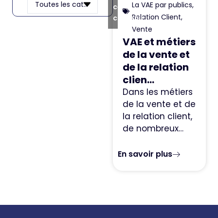
La VAE par publics
,
ce
Relation Client
,
contenu
Vente
VAE et métiers
de la vente et
de la relation
clien...
Dans les métiers
de la vente et de
la relation client,
de nombreux…
En savoir plus