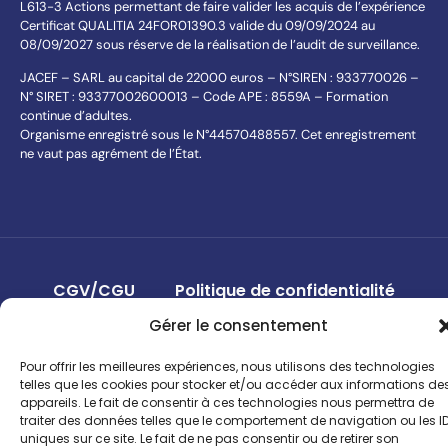
L613-3 Actions permettant de faire valider les acquis de l’expérience
Certificat QUALITIA 24FOR01390.3 valide du 09/09/2024 au
08/09/2027 sous réserve de la réalisation de l’audit de surveillance.
JACEF – SARL au capital de 22000 euros – N°SIREN : 933770026 –
N° SIRET : 93377002600013 – Code APE : 8559A – Formation
continue d’adultes.
Organisme enregistré sous le N°44570488557. Cet enregistrement
ne vaut pas agrément de l’État.
CGV/CGU
Politique de confidentialité
Gérer le consentement
Mentions légales
Pour offrir les meilleures expériences, nous utilisons des technologies
telles que les cookies pour stocker et/ou accéder aux informations de
appareils. Le fait de consentir à ces technologies nous permettra de
traiter des données telles que le comportement de navigation ou les I
© 2023 CABINET JACEF, TOUS DROITS RÉSERVÉS -
uniques sur ce site. Le fait de ne pas consentir ou de retirer son