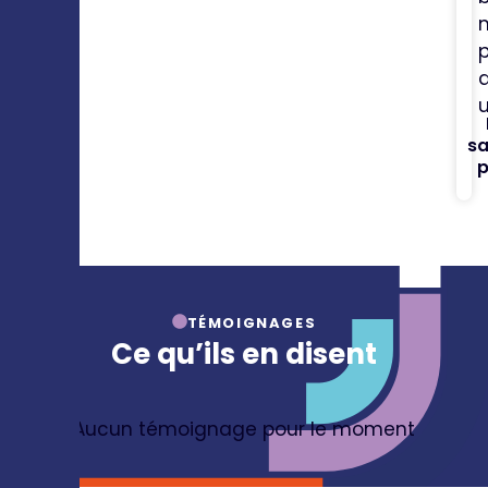
sa
p
TÉMOIGNAGES
Ce qu’ils en disent
Aucun témoignage pour le moment