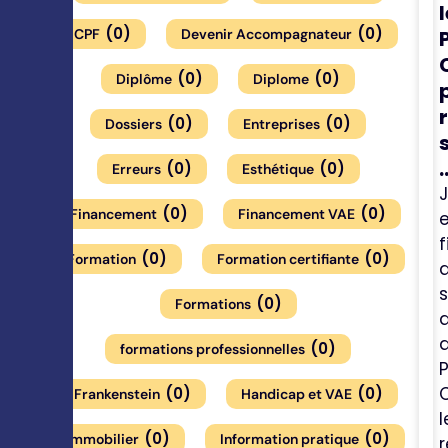
l
(
0
)
(
0
)
CPF
Devenir Accompagnateur
(
0
)
(
0
)
Diplôme
Diplome
(
0
)
(
0
)
Dossiers
Entreprises
.
(
0
)
(
0
)
Erreurs
Esthétique
(
0
)
(
0
)
Financement
Financement VAE
e
f
(
0
)
(
0
)
Formation
Formation certifiante
(
0
)
Formations
(
0
)
formations professionnelles
C
(
0
)
(
0
)
Frankenstein
Handicap et VAE
l
(
0
)
(
0
)
Immobilier
Information pratique