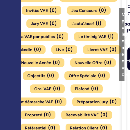
d
(
0
)
(
0
)
Invités VAE
Jeu Concours
Cli
pou
(
0
)
(
1
)
sa
Jury VAE
L'actu'Jacef
acc
p
les
(
0
)
(
1
)
La VAE par publics
Le timinig VAE
coo
mar
(
0
)
(
0
)
(
0
)
LinkedIn
Live
Livret VAE
et
act
(
0
)
(
0
)
Nouvelle Année
Nouvelle Offre
ce
con
(
0
)
(
0
)
Objectifs
Offre Spéciale
(
0
)
(
0
)
Oral VAE
Plafond
(
0
)
(
0
)
Post démarche VAE
Préparation jury
(
0
)
(
0
)
Propreté
Recevabilité VAE
(
0
)
(
0
)
Référentiel
Relation Client