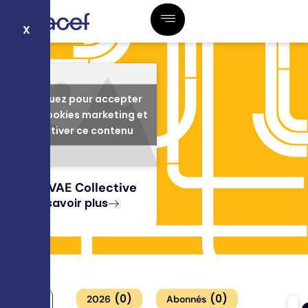
X
Cliquez pour accepter
les cookies marketing et
activer ce contenu
La VAE Collective
En savoir plus
(
0
)
(
0
)
2026
Abonnés